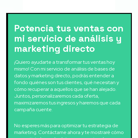
Potencia tus ventas con
mi servicio de análisis y
marketing directo
¡Quiero ayudarte a transformar tus ventas hoy
mismo! Con mi servicio de análisis de bases de
datos y marketing directo, podrás entender a
fondo quiénes son tus clientes, qué necesitan y
cómo recuperar a aquellos que se han alejado.
Juntos, personalizaremos cada oferta,
maximizaremos tus ingresos y haremos que cada
campaña cuente.
No esperes más para optimizar tu estrategia de
marketing. Contáctame ahora y te mostraré cómo