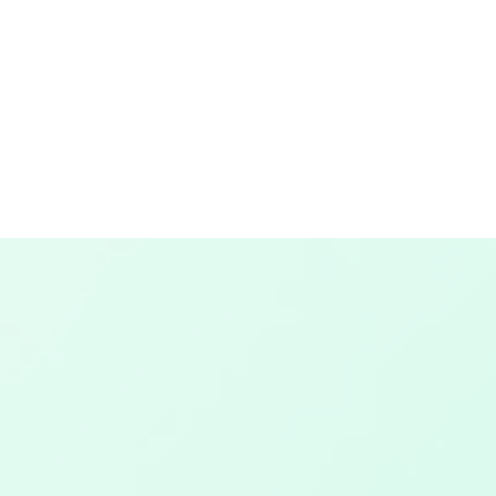
TAGS
ADAPTACIÓN
ANÁLISIS
ASOCIACIONES DE MARCA
COMUNICACIÓN EN EL DEPORTE
ENFOQUES
ESPAÑA
ESTADOS UNIDOS
ESTRATEGIAS
EVALUACIÓN
ÉXITO
EXPERIENCIA DEL FANÁTICO
EXPERIMENTACIÓN
FLEXIBILIDAD
GESTIÓN DEPORTIVA
INVESTIGACIÓN
MARKETING DEPORTIVO
MEDICIÓN
PATROCINIO