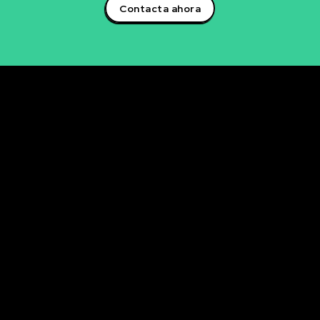
Contacta ahora
Rubén Maestre
Proyectos Digitales, IA y Ciencia de Datos
OFICINA
C/ Antonio Moya Albadalejo, 13
03204 Elche (Alicante)
e-mail: data@rubenmaestre.com
© Rubén Maestre. Todos los derechos reservados. Web
realizada y gestionada personalmente por Rubén
Maestre.