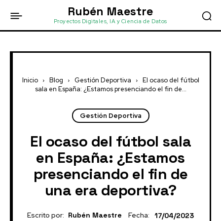
Rubén Maestre
Proyectos Digitales, IA y Ciencia de Datos
Inicio
Blog
Gestión Deportiva
El ocaso del fútbol
sala en España: ¿Estamos presenciando el fin de...
Gestión Deportiva
El ocaso del fútbol sala
en España: ¿Estamos
presenciando el fin de
una era deportiva?
Escrito por:
Rubén Maestre
Fecha:
17/04/2023