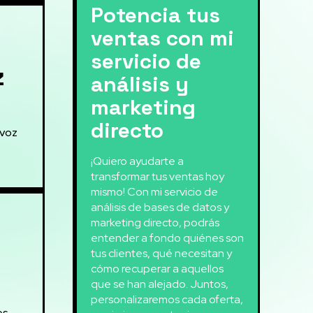
Potencia tus
ventas con mi
servicio de
z
análisis y
marketing
directo
 voz
¡Quiero ayudarte a
transformar tus ventas hoy
mismo! Con mi servicio de
análisis de bases de datos y
marketing directo, podrás
entender a fondo quiénes son
tus clientes, qué necesitan y
cómo recuperar a aquellos
que se han alejado. Juntos,
personalizaremos cada oferta,
es