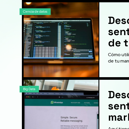
Ciencia de datos
Desc
sent
de 
Cómo utili
de tu marc
Big Data
Desc
sen
mark
Aquí tiene