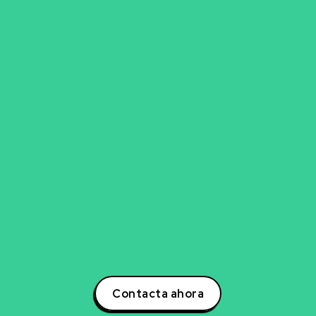
go para explorar nueva
experto en inteligencia artificial, ciencia de datos,
para transformar tu negocio? Estoy aquí para ayuda
otencial a tu negocio a través de estrategias inno
s. Contáctame hoy mismo para descubrir cómo po
la creación de soluciones que impulsarán tu éxito e
oder de la inteligencia artificial y lidera la transform
tu sector!
Contacta ahora