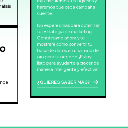
maximizaremos tus ingresos y
haremos que cada campaña
cuente.
No esperes más para optimizar
tu estrategia de marketing.
Contáctame ahora y te
mostraré cómo convertir tu
to
base de datos en una mina de
oro para tu negocio. ¡Estoy
listo para ayudarte a crecer de
manera inteligente y efectiva!
onde
¿QUIERES SABER MÁS?