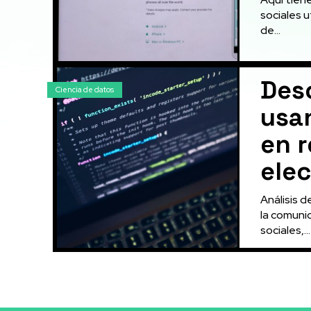
sociales ut
de...
Desc
Ciencia de datos
usan
en r
ele
Análisis 
la comunic
sociales,...