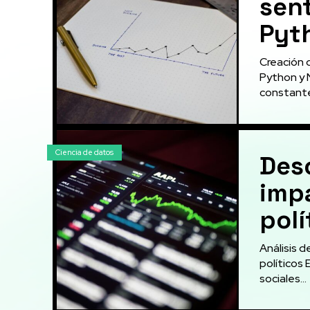
sent
Pyt
Creación 
Python y 
constante
Ciencia de datos
Desc
impa
polí
Análisis 
políticos 
sociales...