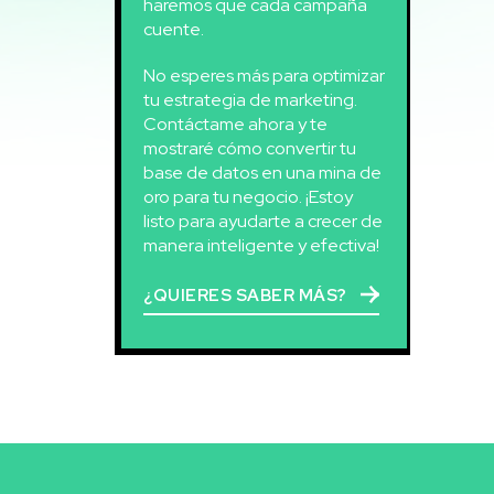
haremos que cada campaña
cuente.
No esperes más para optimizar
tu estrategia de marketing.
Contáctame ahora y te
mostraré cómo convertir tu
base de datos en una mina de
oro para tu negocio. ¡Estoy
listo para ayudarte a crecer de
manera inteligente y efectiva!
¿QUIERES SABER MÁS?