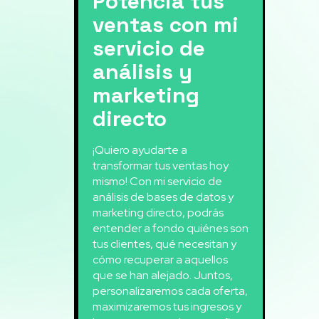
Potencia tus
ventas con mi
servicio de
análisis y
marketing
directo
¡Quiero ayudarte a
transformar tus ventas hoy
mismo! Con mi servicio de
análisis de bases de datos y
marketing directo, podrás
entender a fondo quiénes son
tus clientes, qué necesitan y
cómo recuperar a aquellos
que se han alejado. Juntos,
personalizaremos cada oferta,
maximizaremos tus ingresos y