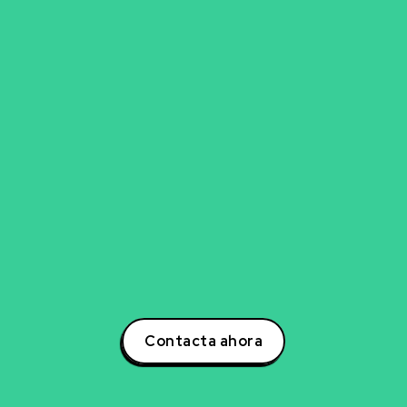
go para explorar nueva
experto en inteligencia artificial, ciencia de datos,
para transformar tu negocio? Estoy aquí para ayuda
otencial a tu negocio a través de estrategias inno
s. Contáctame hoy mismo para descubrir cómo po
la creación de soluciones que impulsarán tu éxito e
oder de la inteligencia artificial y lidera la transform
tu sector!
Contacta ahora