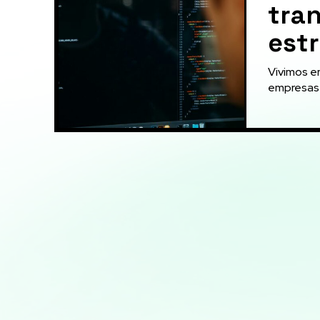
tra
est
Vivimos e
empresas 