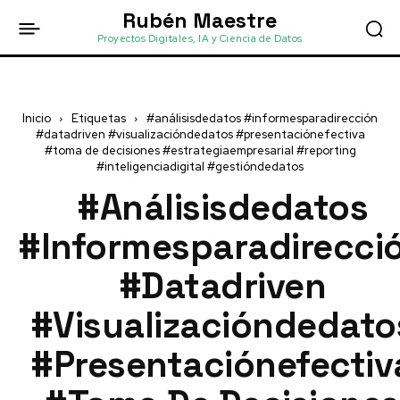
Rubén Maestre
Proyectos Digitales, IA y Ciencia de Datos
Inicio
Etiquetas
#análisisdedatos #informesparadirección
#datadriven #visualizacióndedatos #presentaciónefectiva
#toma de decisiones #estrategiaempresarial #reporting
#inteligenciadigital #gestióndedatos
#análisisdedatos
#informesparadirecci
#datadriven
#visualizacióndedato
#presentaciónefectiv