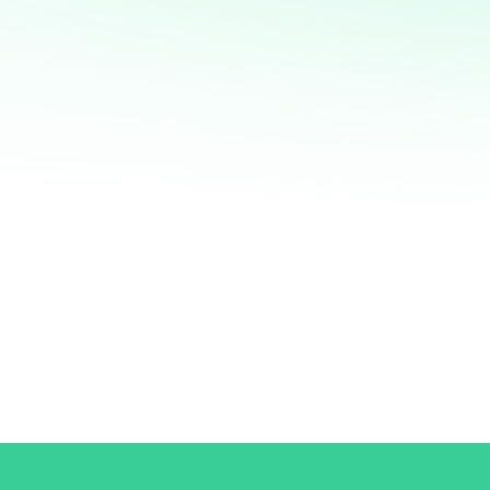
mismo! Con mi servicio de análisis de bases de
datos y marketing directo, podrás entender a
fondo quiénes son tus clientes, qué necesitan y
cómo recuperar a aquellos que se han alejado.
Juntos, personalizaremos cada oferta,
maximizaremos tus ingresos y haremos que cada
campaña cuente.
No esperes más para optimizar tu estrategia de
marketing. Contáctame ahora y te mostraré cómo
convertir tu base de datos en una mina de oro
para tu negocio. ¡Estoy listo para ayudarte a
crecer de manera inteligente y efectiva!
¿QUIERES SABER MÁS?