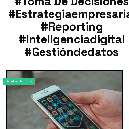
#toma De Decisiones
#estrategiaempresari
#reporting
#inteligenciadigital
#gestióndedatos
Análisis de datos