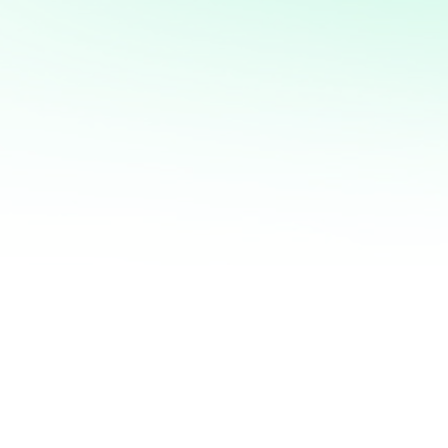
marketing directo
¡Quiero ayudarte a transformar tus ventas hoy
mismo! Con mi servicio de análisis de bases de
datos y marketing directo, podrás entender a
fondo quiénes son tus clientes, qué necesitan y
cómo recuperar a aquellos que se han alejado.
Juntos, personalizaremos cada oferta,
maximizaremos tus ingresos y haremos que cada
campaña cuente.
No esperes más para optimizar tu estrategia de
marketing. Contáctame ahora y te mostraré cómo
convertir tu base de datos en una mina de oro
para tu negocio. ¡Estoy listo para ayudarte a
crecer de manera inteligente y efectiva!
¿QUIERES SABER MÁS?