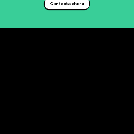
Contacta ahora
Rubén Maestre
Proyectos Digitales, IA y Ciencia de Datos
OFICINA
C/ Antonio Moya Albadalejo, 13
03204 Elche (Alicante)
e-mail: data@rubenmaestre.com
© Rubén Maestre. Todos los derechos reservados. Web
realizada y gestionada personalmente por Rubén
Maestre.