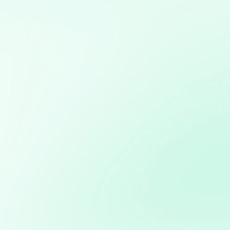
Mis servicios:
Desarrollo de bots para redes sociales: Creación de bots
para automatizar interacciones y mejorar la eficiencia
en la gestión de redes sociales
Consultoría en Inteligencia Artificial: Asesoramiento en
la implementación de soluciones de IA para mejorar
procesos y obtener ventajas competitivas
Desarrollo de aplicaciones interactivas con Streamlit:
Creación de aplicaciones web personalizadas para
visualización y análisis de datos en tiempo real
Automatización de procesos: Desarrollo de soluciones
para automatizar tareas repetitivas y mejorar la
eficiencia operativa
Consultoría en transformación digital: Asesoramiento
para la integración de nuevas tecnologías en PYMES