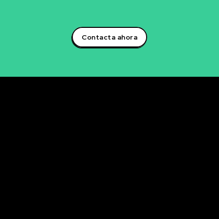
empresarial.¡Aprovecha el poder de la inteligencia
artificial y lidera la transformación digital en tu sector!
Contacta ahora
Rubén Maestre
Proyectos Digitales, IA y Ciencia de Datos
OFICINA
C/ Antonio Moya Albadalejo, 13
03204 Elche (Alicante)
e-mail: data@rubenmaestre.com
© Rubén Maestre. Todos los derechos reservados. Web