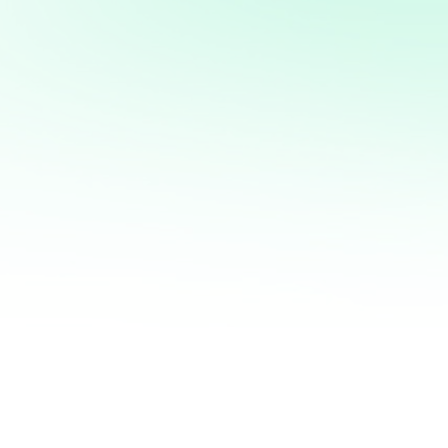
Potencia tus ventas con
mi servicio de análisis y
marketing directo
¡Quiero ayudarte a transformar tus ventas hoy
mismo! Con mi servicio de análisis de bases de
datos y marketing directo, podrás entender a
fondo quiénes son tus clientes, qué necesitan y
cómo recuperar a aquellos que se han alejado.
Juntos, personalizaremos cada oferta,
maximizaremos tus ingresos y haremos que cada
campaña cuente.
No esperes más para optimizar tu estrategia de
marketing. Contáctame ahora y te mostraré cómo
convertir tu base de datos en una mina de oro
para tu negocio. ¡Estoy listo para ayudarte a
crecer de manera inteligente y efectiva!