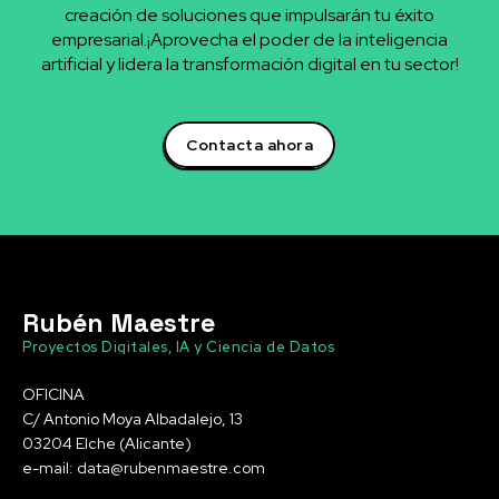
creación de soluciones que impulsarán tu éxito
empresarial.¡Aprovecha el poder de la inteligencia
artificial y lidera la transformación digital en tu sector!
Contacta ahora
Rubén Maestre
Proyectos Digitales, IA y Ciencia de Datos
OFICINA
C/ Antonio Moya Albadalejo, 13
03204 Elche (Alicante)
e-mail: data@rubenmaestre.com