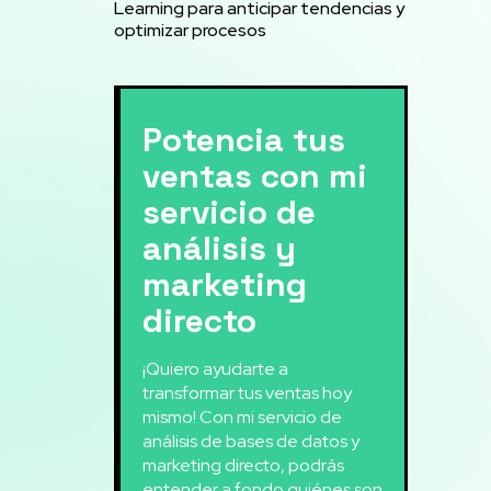
Learning para anticipar tendencias y
optimizar procesos
Potencia tus
ventas con mi
servicio de
análisis y
marketing
directo
¡Quiero ayudarte a
transformar tus ventas hoy
mismo! Con mi servicio de
análisis de bases de datos y
marketing directo, podrás
entender a fondo quiénes son