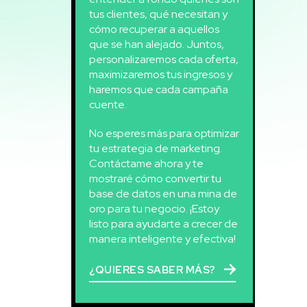
tus clientes, qué necesitan y
cómo recuperar a aquellos
que se han alejado. Juntos,
personalizaremos cada oferta,
maximizaremos tus ingresos y
haremos que cada campaña
cuente.
No esperes más para optimizar
tu estrategia de marketing.
Contáctame ahora y te
mostraré cómo convertir tu
base de datos en una mina de
oro para tu negocio. ¡Estoy
listo para ayudarte a crecer de
manera inteligente y efectiva!
¿QUIERES SABER MÁS?