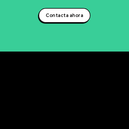
Contacta ahora
rvicios
Últimos artícul
Descubre cómo la se
NCIA DE DATOS
avanzada de aficiona
LISIS DE DATOS
ingresos
UALIZACIÓN DE DATOS
La clave oculta del A/
mejorar tu email mark
ELIGENCIA ARTIFICIAL