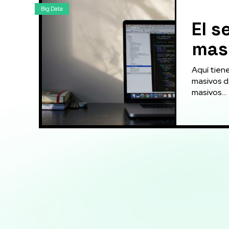
Big Data
El s
masi
Aquí tienes e
masivos de
masivos...