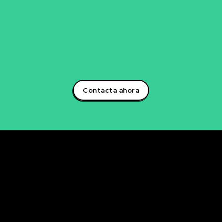
negocio? Estoy aquí para ayudarte a sacar el máximo
potencial a tu negocio a través de estrategias
innovadoras y personalizadas. Contáctame hoy mismo
para descubrir cómo podemos trabajar juntos en la
creación de soluciones que impulsarán tu éxito
empresarial.¡Aprovecha el poder de la inteligencia
artificial y lidera la transformación digital en tu sector!
Contacta ahora
Rubén Maestre
Proyectos Digitales, IA y Ciencia de Datos
OFICINA