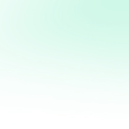
para automatizar interacciones y mejorar la eficiencia
en la gestión de redes sociales
Potencia tus ventas con
mi servicio de análisis y
marketing directo
¡Quiero ayudarte a transformar tus ventas hoy
mismo! Con mi servicio de análisis de bases de
datos y marketing directo, podrás entender a
fondo quiénes son tus clientes, qué necesitan y
cómo recuperar a aquellos que se han alejado.
Juntos, personalizaremos cada oferta,
maximizaremos tus ingresos y haremos que cada
campaña cuente.
No esperes más para optimizar tu estrategia de