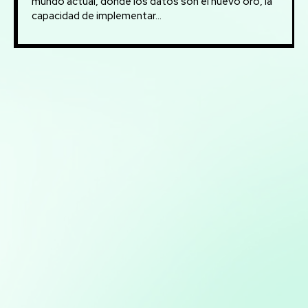
mundo actual, donde los datos son el nuevo oro, la
capacidad de implementar...
Mis servicios:
Mapas interactivos con Folium: Desarrollo de mapas
interactivos para la visualización geoespacial de datos
Análisis y visualización de datos con Python: Uso de
herramientas como Pandas, Matplotlib y Plotly para
análisis detallado y creación de informes visuales
Consultoría en Inteligencia Artificial: Asesoramiento en
la implementación de soluciones de IA para mejorar
procesos y obtener ventajas competitivas
Marketing directo personalizado: Campañas dirigidas a
través de WhatsApp y Telegram basadas en análisis de
bases de datos
Desarrollo de bots para redes sociales: Creación de bots