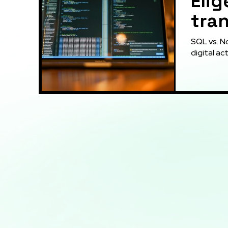
Elig
tra
SQL vs. N
digital ac