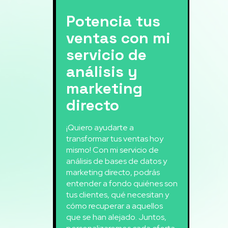
Potencia tus
ventas con mi
servicio de
análisis y
marketing
directo
¡Quiero ayudarte a
transformar tus ventas hoy
mismo! Con mi servicio de
análisis de bases de datos y
marketing directo, podrás
entender a fondo quiénes son
tus clientes, qué necesitan y
cómo recuperar a aquellos
que se han alejado. Juntos,