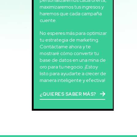
personalizaremos cada oferta,
maximizaremos tus ingresos y
haremos que cada campaña
cuente.
No esperes más para optimizar
tu estrategia de marketing.
Contáctame ahora y te
mostraré cómo convertir tu
base de datos en una mina de
oro para tu negocio. ¡Estoy
listo para ayudarte a crecer de
manera inteligente y efectiva!
¿QUIERES SABER MÁS?