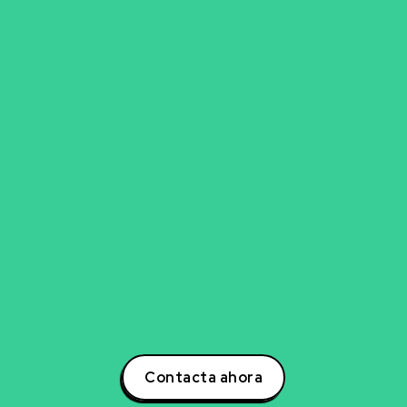
go para explorar nueva
experto en inteligencia artificial, ciencia de datos,
para transformar tu negocio? Estoy aquí para ayuda
otencial a tu negocio a través de estrategias inno
s. Contáctame hoy mismo para descubrir cómo po
la creación de soluciones que impulsarán tu éxito e
oder de la inteligencia artificial y lidera la transform
tu sector!
Contacta ahora