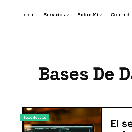
Inicio
Servicios
Sobre Mí
Contact
Bases De D
Bases de datos
El s