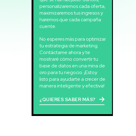
personalizaremos cada oferta,
maximizaremos tus ingresos y
haremos que cada campaña
cuente.
No esperes más para optimizar
tu estrategia de marketing.
Contáctame ahora y te
mostraré cómo convertir tu
base de datos en una mina de
oro para tu negocio. ¡Estoy
listo para ayudarte a crecer de
manera inteligente y efectiva!
¿QUIERES SABER MÁS?