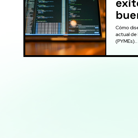
exi
bue
Cómo dise
actual de
(PYMEs)...