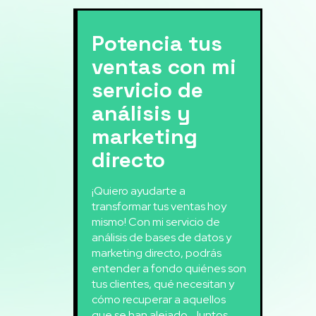
Potencia tus
ventas con mi
servicio de
análisis y
marketing
directo
¡Quiero ayudarte a
transformar tus ventas hoy
mismo! Con mi servicio de
análisis de bases de datos y
marketing directo, podrás
entender a fondo quiénes son
tus clientes, qué necesitan y
cómo recuperar a aquellos
que se han alejado. Juntos,