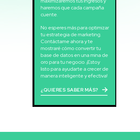
maximizaremos tus ingresos y
haremos que cada campaña
cuente.
No esperes más para optimizar
tu estrategia de marketing.
Contáctame ahora y te
mostraré cómo convertir tu
base de datos en una mina de
oro para tu negocio. ¡Estoy
listo para ayudarte a crecer de
manera inteligente y efectiva!
¿QUIERES SABER MÁS?