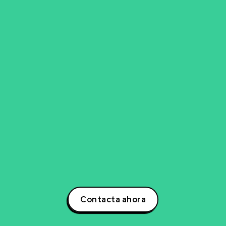
go para explorar nueva
experto en inteligencia artificial, ciencia de datos,
para transformar tu negocio? Estoy aquí para ayuda
otencial a tu negocio a través de estrategias inno
s. Contáctame hoy mismo para descubrir cómo po
la creación de soluciones que impulsarán tu éxito e
oder de la inteligencia artificial y lidera la transform
tu sector!
Contacta ahora