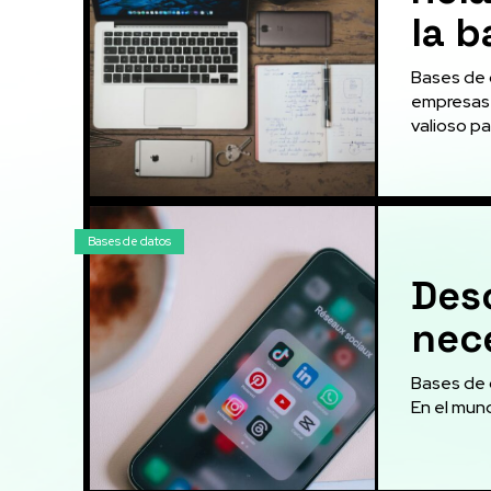
la b
Bases de 
empresas 
valioso par
Bases de datos
Des
nec
Bases de d
En el mun