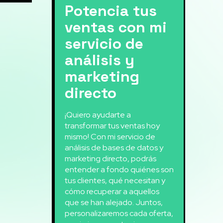
Potencia tus
ventas con mi
servicio de
análisis y
marketing
directo
¡Quiero ayudarte a
transformar tus ventas hoy
mismo! Con mi servicio de
análisis de bases de datos y
marketing directo, podrás
entender a fondo quiénes son
tus clientes, qué necesitan y
cómo recuperar a aquellos
que se han alejado. Juntos,
personalizaremos cada oferta,