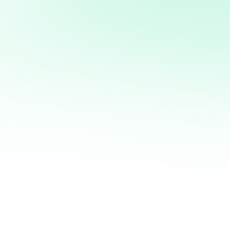
Potencia tus ventas con
mi servicio de análisis y
marketing directo
¡Quiero ayudarte a transformar tus ventas hoy
mismo! Con mi servicio de análisis de bases de
datos y marketing directo, podrás entender a
fondo quiénes son tus clientes, qué necesitan y
cómo recuperar a aquellos que se han alejado.
Juntos, personalizaremos cada oferta,
maximizaremos tus ingresos y haremos que cada
campaña cuente.
No esperes más para optimizar tu estrategia de
marketing. Contáctame ahora y te mostraré cómo
convertir tu base de datos en una mina de oro
para tu negocio. ¡Estoy listo para ayudarte a
crecer de manera inteligente y efectiva!