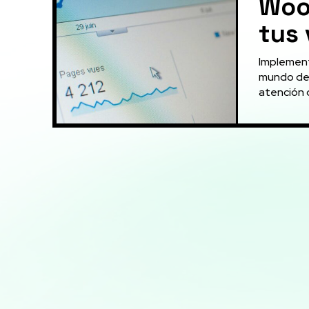
Woo
tus
Implement
mundo del
atención d