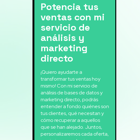
Potencia tus
ventas con mi
servicio de
análisis y
marketing
directo
¡Quiero ayudarte a
transformar tus ventas hoy
mismo! Con mi servicio de
análisis de bases de datos y
marketing directo, podrás
entender a fondo quiénes son
tus clientes, qué necesitan y
cómo recuperar a aquellos
que se han alejado. Juntos,
personalizaremos cada oferta,