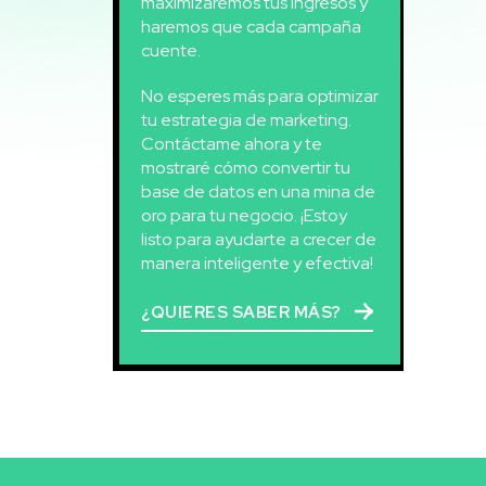
maximizaremos tus ingresos y
haremos que cada campaña
cuente.
No esperes más para optimizar
tu estrategia de marketing.
Contáctame ahora y te
mostraré cómo convertir tu
base de datos en una mina de
oro para tu negocio. ¡Estoy
listo para ayudarte a crecer de
manera inteligente y efectiva!
¿QUIERES SABER MÁS?