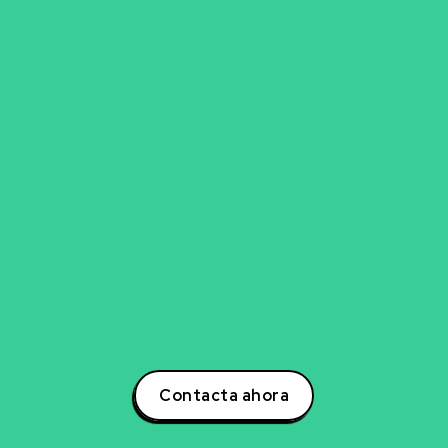
go para explorar nueva
experto en inteligencia artificial, ciencia de datos,
para transformar tu negocio? Estoy aquí para ayuda
otencial a tu negocio a través de estrategias inno
s. Contáctame hoy mismo para descubrir cómo po
la creación de soluciones que impulsarán tu éxito e
oder de la inteligencia artificial y lidera la transform
tu sector!
Contacta ahora