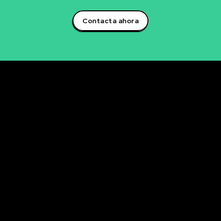
Contacta ahora
Rubén Maestre
Proyectos Digitales, IA y Ciencia de Datos
OFICINA
C/ Antonio Moya Albadalejo, 13
03204 Elche (Alicante)
e-mail: data@rubenmaestre.com
© Rubén Maestre. Todos los derechos reservados. Web
realizada y gestionada personalmente por Rubén
Maestre.