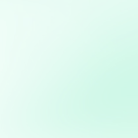
Mis servicios:
Análisis y visualización de datos con Python: Uso de
herramientas como Pandas, Matplotlib y Plotly para
análisis detallado y creación de informes visuales
Implementación de soluciones de Inteligencia Artificial
para automatizar y optimizar campañas de marketing
Desarrollo de bots para redes sociales: Creación de bots
para automatizar interacciones y mejorar la eficiencia
en la gestión de redes sociales
Modelos predictivos: Implementación de Machine
Learning para anticipar tendencias y optimizar procesos
Consultoría en Inteligencia Artificial: Asesoramiento en
la implementación de soluciones de IA para mejorar
procesos y obtener ventajas competitivas
Potencia tus ventas con