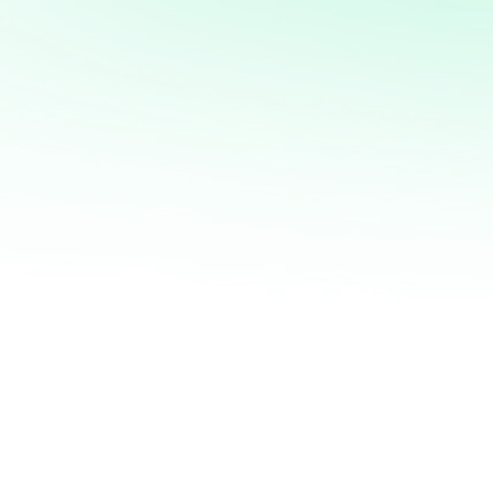
mi servicio de análisis y
marketing directo
¡Quiero ayudarte a transformar tus ventas hoy
mismo! Con mi servicio de análisis de bases de
datos y marketing directo, podrás entender a
fondo quiénes son tus clientes, qué necesitan y
cómo recuperar a aquellos que se han alejado.
Juntos, personalizaremos cada oferta,
maximizaremos tus ingresos y haremos que cada
campaña cuente.
No esperes más para optimizar tu estrategia de
marketing. Contáctame ahora y te mostraré cómo
convertir tu base de datos en una mina de oro
para tu negocio. ¡Estoy listo para ayudarte a
crecer de manera inteligente y efectiva!
¿QUIERES SABER MÁS?