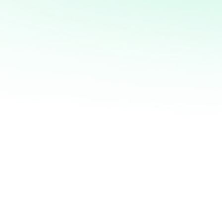
marketing directo
¡Quiero ayudarte a transformar tus ventas hoy
mismo! Con mi servicio de análisis de bases de
datos y marketing directo, podrás entender a
fondo quiénes son tus clientes, qué necesitan y
cómo recuperar a aquellos que se han alejado.
Juntos, personalizaremos cada oferta,
maximizaremos tus ingresos y haremos que cada
campaña cuente.
No esperes más para optimizar tu estrategia de
marketing. Contáctame ahora y te mostraré cómo
convertir tu base de datos en una mina de oro
para tu negocio. ¡Estoy listo para ayudarte a
crecer de manera inteligente y efectiva!
¿QUIERES SABER MÁS?