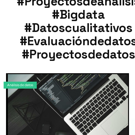
#proyectosdeanálisi
#bigdata
#datoscualitativos
#evaluacióndedato
#proyectosdedatos
Análisis de datos