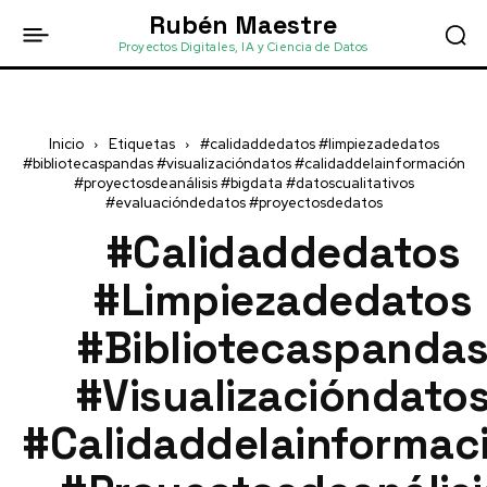
Rubén Maestre
Proyectos Digitales, IA y Ciencia de Datos
Inicio
Etiquetas
#calidaddedatos #limpiezadedatos
#bibliotecaspandas #visualizacióndatos #calidaddelainformación
#proyectosdeanálisis #bigdata #datoscualitativos
#evaluacióndedatos #proyectosdedatos
#calidaddedatos
#limpiezadedatos
#bibliotecaspanda
#visualizacióndato
#calidaddelainformac