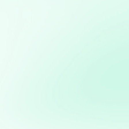
para automatizar tareas repetitivas y mejorar la
eficiencia operativa
Análisis y visualización de datos con Python: Uso de
herramientas como Pandas, Matplotlib y Plotly para
análisis detallado y creación de informes visuales
Diseño, desarrollo y gestión de sitios web
personalizados usando python
Desarrollo de bots y asistentes virtuales utilizando
modelos de lenguaje natural para mejorar la atención al
cliente y la eficiencia operativa
Modelos predictivos: Implementación de Machine
Learning para anticipar tendencias y optimizar procesos
Potencia tus ventas con
mi servicio de análisis y