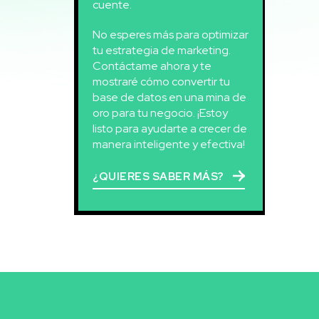
cuente.
No esperes más para optimizar
tu estrategia de marketing.
Contáctame ahora y te
mostraré cómo convertir tu
base de datos en una mina de
oro para tu negocio. ¡Estoy
listo para ayudarte a crecer de
manera inteligente y efectiva!
¿QUIERES SABER MÁS?