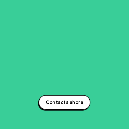
go para explorar nueva
experto en inteligencia artificial, ciencia de datos,
para transformar tu negocio? Estoy aquí para ayuda
otencial a tu negocio a través de estrategias inno
s. Contáctame hoy mismo para descubrir cómo po
la creación de soluciones que impulsarán tu éxito e
oder de la inteligencia artificial y lidera la transform
tu sector!
Contacta ahora