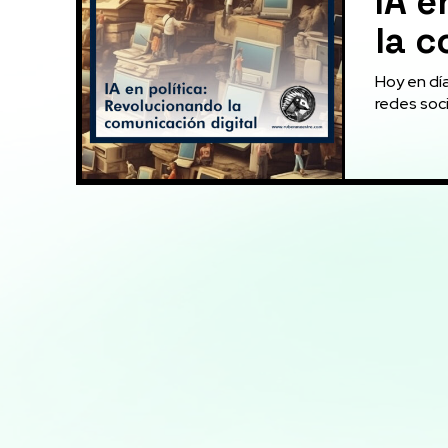
IA e
la c
Hoy en día
redes soc