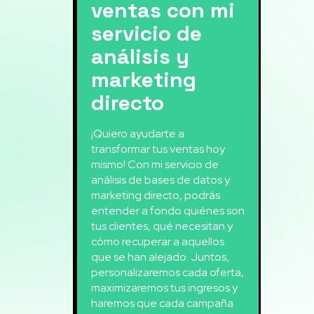
ventas con mi
servicio de
análisis y
marketing
directo
¡Quiero ayudarte a
transformar tus ventas hoy
mismo! Con mi servicio de
análisis de bases de datos y
marketing directo, podrás
entender a fondo quiénes son
tus clientes, qué necesitan y
cómo recuperar a aquellos
que se han alejado. Juntos,
personalizaremos cada oferta,
maximizaremos tus ingresos y
haremos que cada campaña