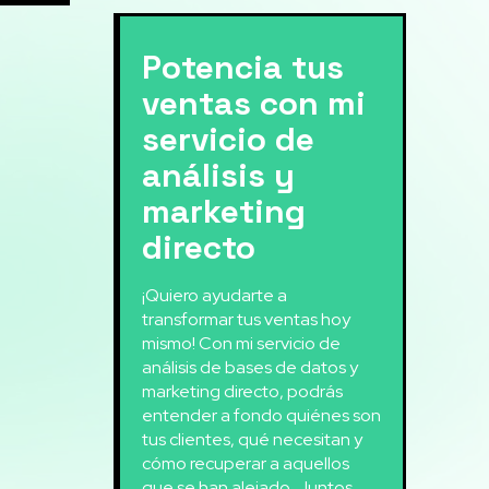
Potencia tus
ventas con mi
servicio de
análisis y
marketing
directo
¡Quiero ayudarte a
transformar tus ventas hoy
mismo! Con mi servicio de
análisis de bases de datos y
marketing directo, podrás
entender a fondo quiénes son
tus clientes, qué necesitan y
cómo recuperar a aquellos
que se han alejado. Juntos,