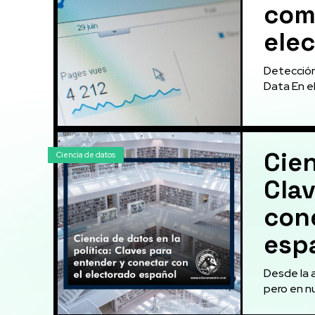
com
ele
Detección
Data En el
Cien
Ciencia de datos
Cla
cone
esp
Desde la a
pero en nu