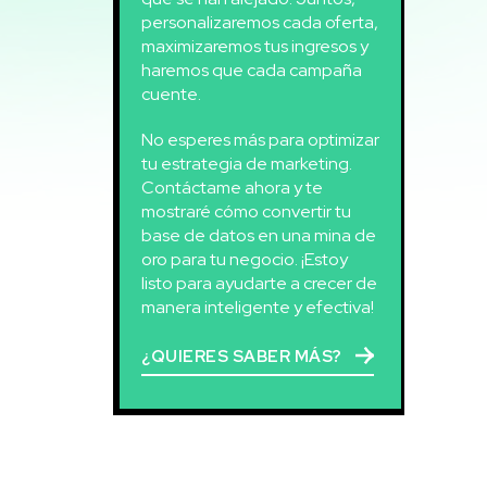
personalizaremos cada oferta,
maximizaremos tus ingresos y
haremos que cada campaña
cuente.
No esperes más para optimizar
tu estrategia de marketing.
Contáctame ahora y te
mostraré cómo convertir tu
base de datos en una mina de
oro para tu negocio. ¡Estoy
listo para ayudarte a crecer de
manera inteligente y efectiva!
¿QUIERES SABER MÁS?