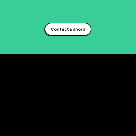
creación de soluciones que impulsarán tu éxito
empresarial.¡Aprovecha el poder de la inteligencia
artificial y lidera la transformación digital en tu sector!
Contacta ahora
Rubén Maestre
Proyectos Digitales, IA y Ciencia de Datos
OFICINA
C/ Antonio Moya Albadalejo, 13
03204 Elche (Alicante)
e-mail: data@rubenmaestre.com