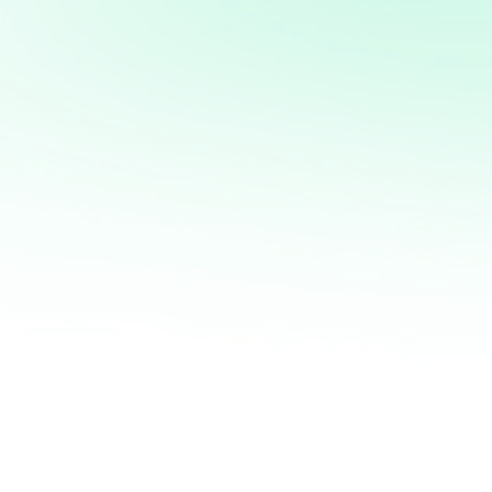
Potencia tus ventas con
mi servicio de análisis y
marketing directo
¡Quiero ayudarte a transformar tus ventas hoy
mismo! Con mi servicio de análisis de bases de
datos y marketing directo, podrás entender a
fondo quiénes son tus clientes, qué necesitan y
cómo recuperar a aquellos que se han alejado.
Juntos, personalizaremos cada oferta,
maximizaremos tus ingresos y haremos que cada
campaña cuente.
No esperes más para optimizar tu estrategia de
marketing. Contáctame ahora y te mostraré cómo
convertir tu base de datos en una mina de oro
para tu negocio. ¡Estoy listo para ayudarte a
crecer de manera inteligente y efectiva!