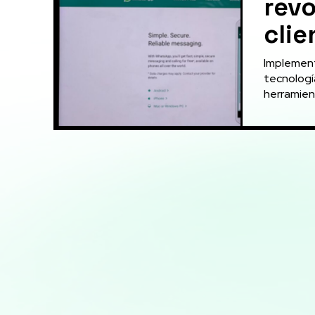
revo
clie
Implement
tecnologí
herramient