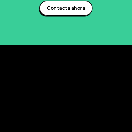
Contacta ahora
rvicios
Últimos artícul
Descubre cómo la se
NCIA DE DATOS
avanzada de aficiona
LISIS DE DATOS
ingresos
UALIZACIÓN DE DATOS
La clave oculta del A/
mejorar tu email mark
ELIGENCIA ARTIFICIAL
KETING DIGITAL
Descubre cómo analiz
en tiempo real con P