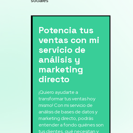
sociales
Potencia tus
ventas con mi
servicio de
análisis y
marketing
directo
¡Quiero ayudarte a
transformar tus ventas hoy
mismo! Con mi servicio de
análisis de bases de datos y
marketing directo, podrás
entender a fondo quiénes son
tus clientes, qué necesitan y