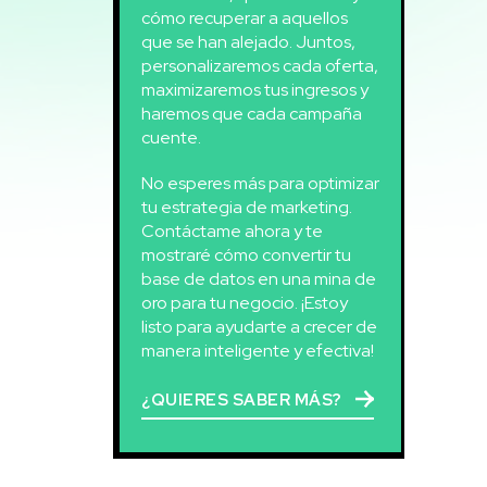
cómo recuperar a aquellos
que se han alejado. Juntos,
personalizaremos cada oferta,
maximizaremos tus ingresos y
haremos que cada campaña
cuente.
No esperes más para optimizar
tu estrategia de marketing.
Contáctame ahora y te
mostraré cómo convertir tu
base de datos en una mina de
oro para tu negocio. ¡Estoy
listo para ayudarte a crecer de
manera inteligente y efectiva!
¿QUIERES SABER MÁS?