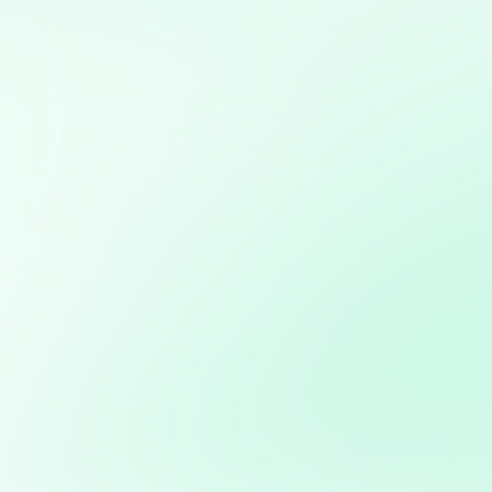
Mis servicios:
Diseño, desarrollo y gestión de sitios web utilizando
WordPress, con optimización SEO y personalización
completa
Mapas interactivos con Folium: Desarrollo de mapas
interactivos para la visualización geoespacial de datos
Análisis y visualización de datos con Python: Uso de
herramientas como Pandas, Matplotlib y Plotly para
análisis detallado y creación de informes visuales
Automatización de procesos: Desarrollo de soluciones
para automatizar tareas repetitivas y mejorar la
eficiencia operativa
Análisis avanzado de datos: Transformación de datos
en decisiones estratégicas
Potencia tus ventas con