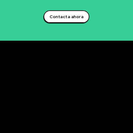
artificial y lidera la transformación digital en tu sector!
Contacta ahora
Rubén Maestre
Proyectos Digitales, IA y Ciencia de Datos
OFICINA
C/ Antonio Moya Albadalejo, 13
03204 Elche (Alicante)
e-mail: data@rubenmaestre.com
© Rubén Maestre. Todos los derechos reservados. Web
realizada y gestionada personalmente por Rubén