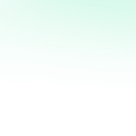
mi servicio de análisis y
marketing directo
¡Quiero ayudarte a transformar tus ventas hoy
mismo! Con mi servicio de análisis de bases de
datos y marketing directo, podrás entender a
fondo quiénes son tus clientes, qué necesitan y
cómo recuperar a aquellos que se han alejado.
Juntos, personalizaremos cada oferta,
maximizaremos tus ingresos y haremos que cada
campaña cuente.
No esperes más para optimizar tu estrategia de
marketing. Contáctame ahora y te mostraré cómo
convertir tu base de datos en una mina de oro
para tu negocio. ¡Estoy listo para ayudarte a
crecer de manera inteligente y efectiva!