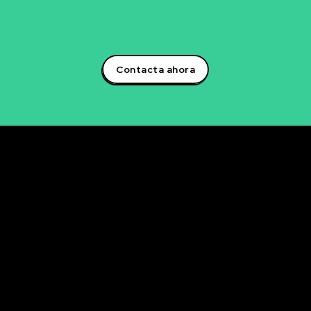
creación de soluciones que impulsarán tu éxito
empresarial.¡Aprovecha el poder de la inteligencia
artificial y lidera la transformación digital en tu sector!
Contacta ahora
Rubén Maestre
Proyectos Digitales, IA y Ciencia de Datos
OFICINA
C/ Antonio Moya Albadalejo, 13
03204 Elche (Alicante)
e-mail: data@rubenmaestre.com