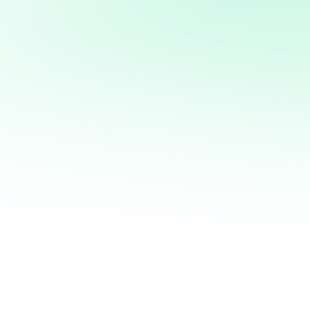
Potencia tus ventas con
mi servicio de análisis y
marketing directo
¡Quiero ayudarte a transformar tus ventas hoy
mismo! Con mi servicio de análisis de bases de
datos y marketing directo, podrás entender a
fondo quiénes son tus clientes, qué necesitan y
cómo recuperar a aquellos que se han alejado.
Juntos, personalizaremos cada oferta,
maximizaremos tus ingresos y haremos que cada
campaña cuente.
No esperes más para optimizar tu estrategia de
marketing. Contáctame ahora y te mostraré cómo
convertir tu base de datos en una mina de oro
para tu negocio. ¡Estoy listo para ayudarte a
crecer de manera inteligente y efectiva!