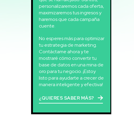
personalizaremos cada oferta,
maximizaremos tus ingresos y
haremos que cada campaña
cuente.
No esperes más para optimizar
tu estrategia de marketing.
Contáctame ahora y te
mostraré cómo convertir tu
base de datos en una mina de
oro para tu negocio. ¡Estoy
listo para ayudarte a crecer de
manera inteligente y efectiva!
¿QUIERES SABER MÁS?