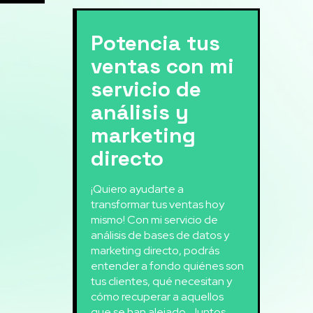
Potencia tus
ventas con mi
servicio de
análisis y
marketing
directo
¡Quiero ayudarte a
transformar tus ventas hoy
mismo! Con mi servicio de
análisis de bases de datos y
marketing directo, podrás
entender a fondo quiénes son
tus clientes, qué necesitan y
cómo recuperar a aquellos
que se han alejado. Juntos,