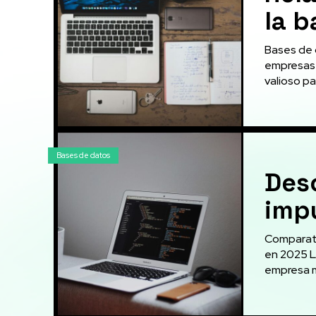
la b
Bases de 
empresas 
valioso par
Bases de datos
Des
imp
Comparati
en 2025 L
empresa m