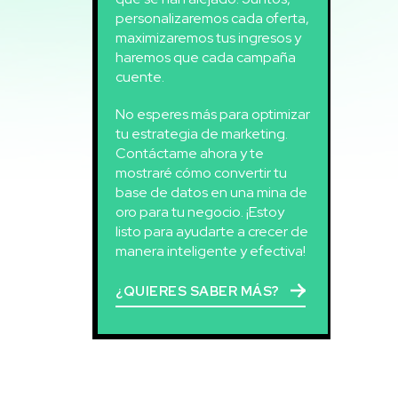
personalizaremos cada oferta,
maximizaremos tus ingresos y
haremos que cada campaña
cuente.
No esperes más para optimizar
tu estrategia de marketing.
Contáctame ahora y te
mostraré cómo convertir tu
base de datos en una mina de
oro para tu negocio. ¡Estoy
listo para ayudarte a crecer de
manera inteligente y efectiva!
¿QUIERES SABER MÁS?