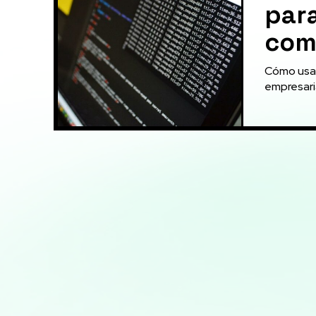
para
com
Cómo usar Bi
empresaria