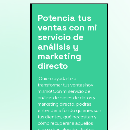
Potencia tus
ventas con mi
servicio de
análisis y
marketing
directo
¡Quiero ayudarte a
transformar tus ventas hoy
mismo! Con mi servicio de
análisis de bases de datos y
marketing directo, podrás
entender a fondo quiénes son
tus clientes, qué necesitan y
cómo recuperar a aquellos
que se han alejado. Juntos,