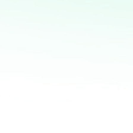
procesos y obtener ventajas competitivas
Análisis y visualización de datos con Python: Uso de
herramientas como Pandas, Matplotlib y Plotly para
análisis detallado y creación de informes visuales
Potencia tus ventas con
mi servicio de análisis y
marketing directo
¡Quiero ayudarte a transformar tus ventas hoy
mismo! Con mi servicio de análisis de bases de
datos y marketing directo, podrás entender a
fondo quiénes son tus clientes, qué necesitan y
cómo recuperar a aquellos que se han alejado.
Juntos, personalizaremos cada oferta,
maximizaremos tus ingresos y haremos que cada
campaña cuente.