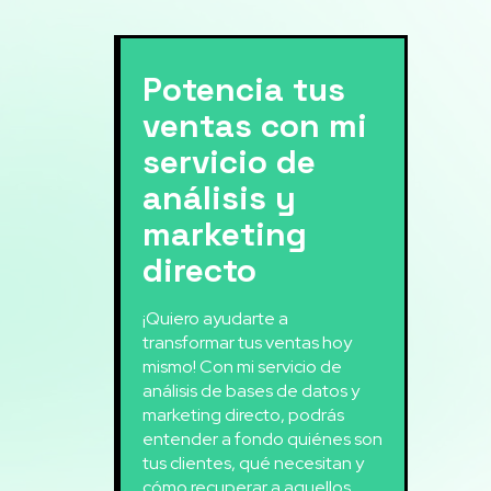
Potencia tus
ventas con mi
servicio de
análisis y
marketing
directo
¡Quiero ayudarte a
transformar tus ventas hoy
mismo! Con mi servicio de
análisis de bases de datos y
marketing directo, podrás
entender a fondo quiénes son
tus clientes, qué necesitan y
cómo recuperar a aquellos