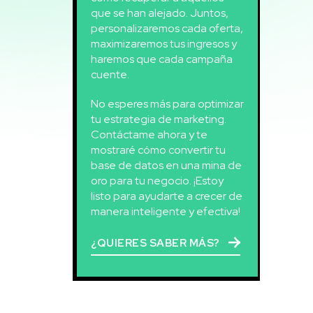
que se han alejado. Juntos,
personalizaremos cada oferta,
maximizaremos tus ingresos y
haremos que cada campaña
cuente.
No esperes más para optimizar
tu estrategia de marketing.
Contáctame ahora y te
mostraré cómo convertir tu
base de datos en una mina de
oro para tu negocio. ¡Estoy
listo para ayudarte a crecer de
manera inteligente y efectiva!
¿QUIERES SABER MÁS?