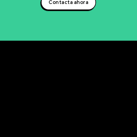
Contacta ahora
rvicios
Últimos artícul
Descubre cómo la se
NCIA DE DATOS
avanzada de aficiona
LISIS DE DATOS
ingresos
UALIZACIÓN DE DATOS
La clave oculta del A/
mejorar tu email mark
ELIGENCIA ARTIFICIAL
KETING DIGITAL
Descubre cómo analiz
en tiempo real con P
RKETING DIRECTO