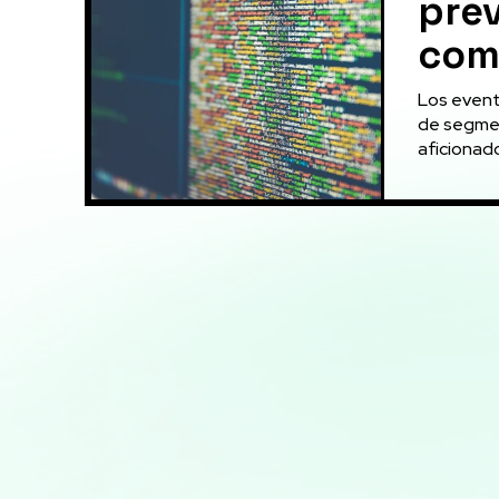
pre
com
Los event
de segmen
aficionado