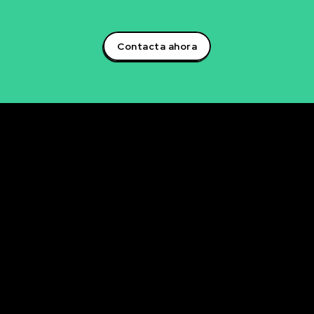
artificial y lidera la transformación digital en tu sector!
Contacta ahora
Rubén Maestre
Proyectos Digitales, IA y Ciencia de Datos
OFICINA
C/ Antonio Moya Albadalejo, 13
03204 Elche (Alicante)
e-mail: data@rubenmaestre.com
© Rubén Maestre. Todos los derechos reservados. Web
realizada y gestionada personalmente por Rubén