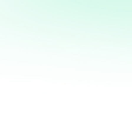
Potencia tus ventas con
mi servicio de análisis y
marketing directo
¡Quiero ayudarte a transformar tus ventas hoy
mismo! Con mi servicio de análisis de bases de
datos y marketing directo, podrás entender a
fondo quiénes son tus clientes, qué necesitan y
cómo recuperar a aquellos que se han alejado.
Juntos, personalizaremos cada oferta,
maximizaremos tus ingresos y haremos que cada
campaña cuente.
No esperes más para optimizar tu estrategia de
marketing. Contáctame ahora y te mostraré cómo
convertir tu base de datos en una mina de oro
para tu negocio. ¡Estoy listo para ayudarte a
crecer de manera inteligente y efectiva!