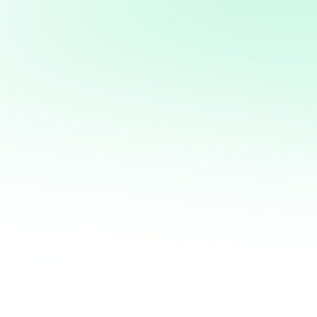
Potencia tus ventas con
mi servicio de análisis y
marketing directo
¡Quiero ayudarte a transformar tus ventas hoy
mismo! Con mi servicio de análisis de bases de
datos y marketing directo, podrás entender a
fondo quiénes son tus clientes, qué necesitan y
cómo recuperar a aquellos que se han alejado.
Juntos, personalizaremos cada oferta,
maximizaremos tus ingresos y haremos que cada
campaña cuente.
No esperes más para optimizar tu estrategia de
marketing. Contáctame ahora y te mostraré cómo
convertir tu base de datos en una mina de oro
para tu negocio. ¡Estoy listo para ayudarte a