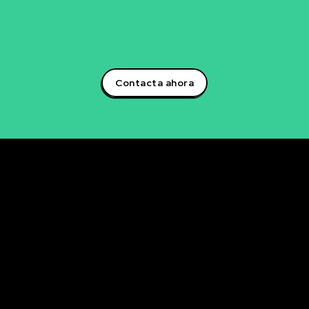
para descubrir cómo podemos trabajar juntos en la
creación de soluciones que impulsarán tu éxito
empresarial.¡Aprovecha el poder de la inteligencia
artificial y lidera la transformación digital en tu sector!
Contacta ahora
Rubén Maestre
Proyectos Digitales, IA y Ciencia de Datos
OFICINA
C/ Antonio Moya Albadalejo, 13
03204 Elche (Alicante)
e-mail: data@rubenmaestre.com