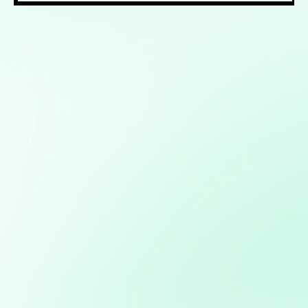
Mis servicios:
Desarrollo de bots para redes sociales: Creación de bots
para automatizar interacciones y mejorar la eficiencia
en la gestión de redes sociales
Desarrollo de aplicaciones interactivas con Streamlit:
Creación de aplicaciones web personalizadas para
visualización y análisis de datos en tiempo real
Marketing directo personalizado: Campañas dirigidas a
través de WhatsApp y Telegram basadas en análisis de
bases de datos
Optimización de marketing digital: Estrategias basadas
en datos para maximizar el ROI en campañas digitales
Automatización de procesos: Desarrollo de soluciones
para automatizar tareas repetitivas y mejorar la
eficiencia operativa