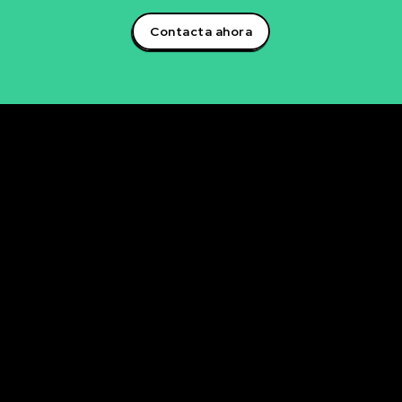
Contacta ahora
Rubén Maestre
Proyectos Digitales, IA y Ciencia de Datos
OFICINA
C/ Antonio Moya Albadalejo, 13
03204 Elche (Alicante)
e-mail: data@rubenmaestre.com
© Rubén Maestre. Todos los derechos reservados. Web
realizada y gestionada personalmente por Rubén
Maestre.