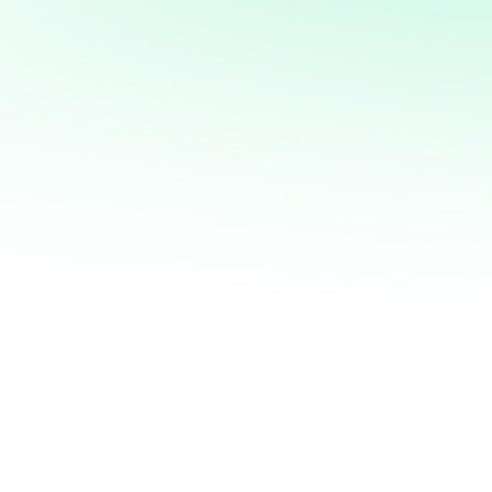
mi servicio de análisis y
marketing directo
¡Quiero ayudarte a transformar tus ventas hoy
mismo! Con mi servicio de análisis de bases de
datos y marketing directo, podrás entender a
fondo quiénes son tus clientes, qué necesitan y
cómo recuperar a aquellos que se han alejado.
Juntos, personalizaremos cada oferta,
maximizaremos tus ingresos y haremos que cada
campaña cuente.
No esperes más para optimizar tu estrategia de
marketing. Contáctame ahora y te mostraré cómo
convertir tu base de datos en una mina de oro
para tu negocio. ¡Estoy listo para ayudarte a
crecer de manera inteligente y efectiva!
¿QUIERES SABER MÁS?