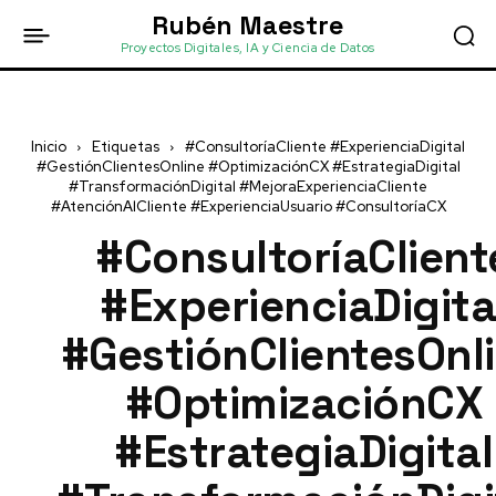
Rubén Maestre
Proyectos Digitales, IA y Ciencia de Datos
Inicio
Etiquetas
#ConsultoríaCliente #ExperienciaDigital
#GestiónClientesOnline #OptimizaciónCX #EstrategiaDigital
#TransformaciónDigital #MejoraExperienciaCliente
#AtenciónAlCliente #ExperienciaUsuario #ConsultoríaCX
#ConsultoríaClient
#ExperienciaDigita
#GestiónClientesOnl
#OptimizaciónCX
#EstrategiaDigital