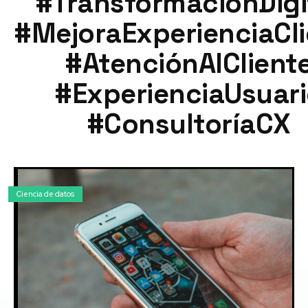
#TransformaciónDigi
#MejoraExperienciaCli
#AtenciónAlClient
#ExperienciaUsuar
#ConsultoríaCX
Ciencia de datos