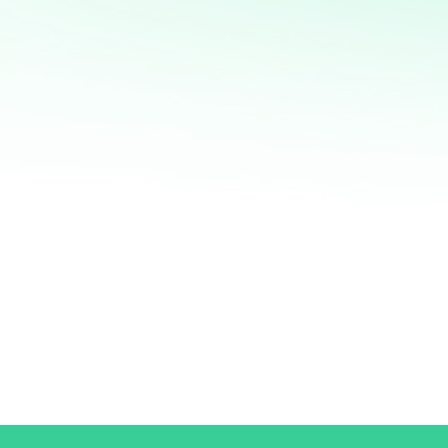
¡Quiero ayudarte a transformar tus ventas hoy
mismo! Con mi servicio de análisis de bases de
datos y marketing directo, podrás entender a
fondo quiénes son tus clientes, qué necesitan y
cómo recuperar a aquellos que se han alejado.
Juntos, personalizaremos cada oferta,
maximizaremos tus ingresos y haremos que cada
campaña cuente.
No esperes más para optimizar tu estrategia de
marketing. Contáctame ahora y te mostraré cómo
convertir tu base de datos en una mina de oro
para tu negocio. ¡Estoy listo para ayudarte a
crecer de manera inteligente y efectiva!
¿QUIERES SABER MÁS?