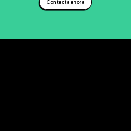
Contacta ahora
rvicios
Últimos artícul
Descubre cómo la se
NCIA DE DATOS
avanzada de aficiona
LISIS DE DATOS
ingresos
UALIZACIÓN DE DATOS
La clave oculta del A/
mejorar tu email mark
ELIGENCIA ARTIFICIAL
KETING DIGITAL
Descubre cómo analiz
en tiempo real con P
RKETING DIRECTO