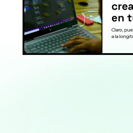
crea
en 
Claro, pue
a la longi