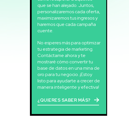
que se han alejado. Juntos,
personalizaremos cada oferta,
maximizaremos tus ingresos y
haremos que cada campaña
cuente.
No esperes más para optimizar
tu estrategia de marketing.
Contáctame ahora y te
mostraré cómo convertir tu
base de datos en una mina de
oro para tu negocio. ¡Estoy
listo para ayudarte a crecer de
manera inteligente y efectiva!
¿QUIERES SABER MÁS?