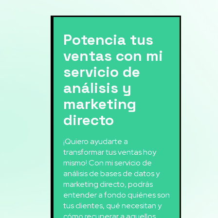
Potencia tus
ventas con mi
servicio de
análisis y
marketing
directo
¡Quiero ayudarte a
transformar tus ventas hoy
mismo! Con mi servicio de
análisis de bases de datos y
marketing directo, podrás
entender a fondo quiénes son
tus clientes, qué necesitan y
cómo recuperar a aquellos