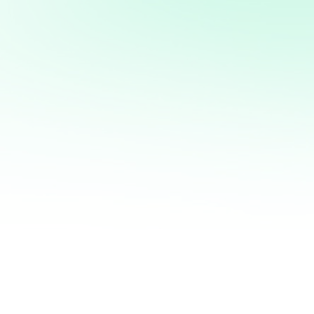
Potencia tus ventas con
mi servicio de análisis y
marketing directo
¡Quiero ayudarte a transformar tus ventas hoy
mismo! Con mi servicio de análisis de bases de
datos y marketing directo, podrás entender a
fondo quiénes son tus clientes, qué necesitan y
cómo recuperar a aquellos que se han alejado.
Juntos, personalizaremos cada oferta,
maximizaremos tus ingresos y haremos que cada
campaña cuente.
No esperes más para optimizar tu estrategia de
marketing. Contáctame ahora y te mostraré cómo
convertir tu base de datos en una mina de oro
para tu negocio. ¡Estoy listo para ayudarte a
crecer de manera inteligente y efectiva!