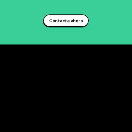
empresarial.¡Aprovecha el poder de la inteligencia
artificial y lidera la transformación digital en tu sector!
Contacta ahora
Rubén Maestre
Proyectos Digitales, IA y Ciencia de Datos
OFICINA
C/ Antonio Moya Albadalejo, 13
03204 Elche (Alicante)
e-mail: data@rubenmaestre.com
© Rubén Maestre. Todos los derechos reservados. Web