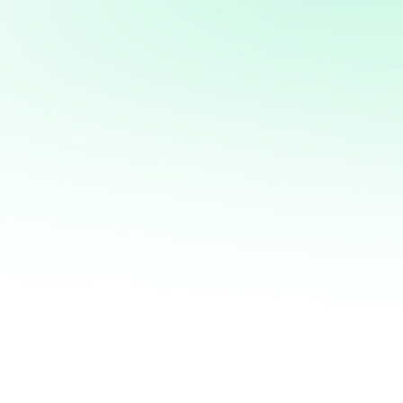
Potencia tus ventas con
mi servicio de análisis y
marketing directo
¡Quiero ayudarte a transformar tus ventas hoy
mismo! Con mi servicio de análisis de bases de
datos y marketing directo, podrás entender a
fondo quiénes son tus clientes, qué necesitan y
cómo recuperar a aquellos que se han alejado.
Juntos, personalizaremos cada oferta,
maximizaremos tus ingresos y haremos que cada
campaña cuente.
No esperes más para optimizar tu estrategia de
marketing. Contáctame ahora y te mostraré cómo
convertir tu base de datos en una mina de oro
para tu negocio. ¡Estoy listo para ayudarte a