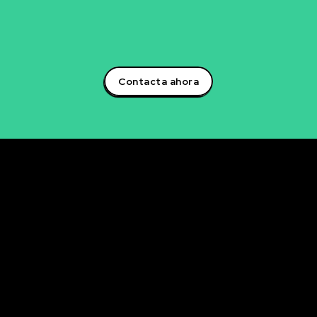
para descubrir cómo podemos trabajar juntos en la
creación de soluciones que impulsarán tu éxito
empresarial.¡Aprovecha el poder de la inteligencia
artificial y lidera la transformación digital en tu sector!
Contacta ahora
Rubén Maestre
Proyectos Digitales, IA y Ciencia de Datos
OFICINA
C/ Antonio Moya Albadalejo, 13
03204 Elche (Alicante)
e-mail: data@rubenmaestre.com