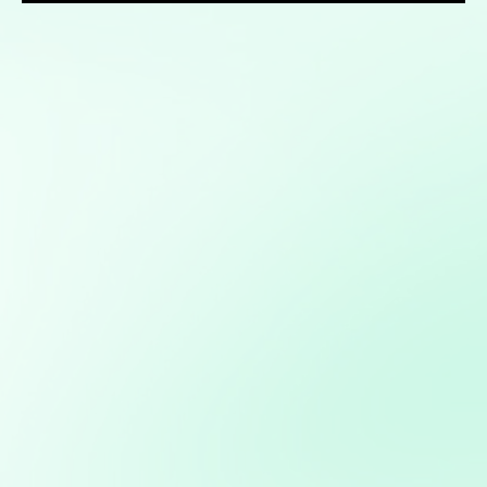
Mis servicios:
Desarrollo de bots y asistentes virtuales utilizando
modelos de lenguaje natural para mejorar la atención al
cliente y la eficiencia operativa
Creación de aplicaciones personalizadas para
automatizar procesos o resolver problemas específicos
de negocio
Mapas interactivos con Folium: Desarrollo de mapas
interactivos para la visualización geoespacial de datos
Desarrollo de aplicaciones interactivas con Streamlit:
Creación de aplicaciones web personalizadas para
visualización y análisis de datos en tiempo real
Consultoría en Inteligencia Artificial: Asesoramiento en
la implementación de soluciones de IA para mejorar
procesos y obtener ventajas competitivas