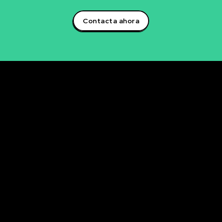
Contacta ahora
Rubén Maestre
Proyectos Digitales, IA y Ciencia de Datos
OFICINA
C/ Antonio Moya Albadalejo, 13
03204 Elche (Alicante)
e-mail: data@rubenmaestre.com
© Rubén Maestre. Todos los derechos reservados. Web
realizada y gestionada personalmente por Rubén
Maestre.