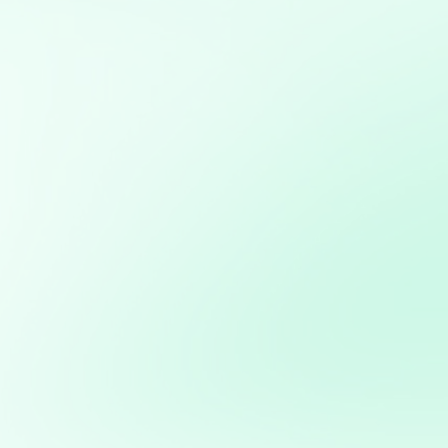
Mis servicios:
Análisis avanzado de datos: Transformación de datos
en decisiones estratégicas
Análisis y visualización de datos con Python: Uso de
herramientas como Pandas, Matplotlib y Plotly para
análisis detallado y creación de informes visuales
Desarrollo de aplicaciones interactivas con Streamlit:
Creación de aplicaciones web personalizadas para
visualización y análisis de datos en tiempo real
Diseño, desarrollo y gestión de sitios web utilizando
WordPress, con optimización SEO y personalización
completa
Optimización de marketing digital: Estrategias basadas
en datos para maximizar el ROI en campañas digitales
Potencia tus ventas con