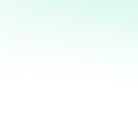
mi servicio de análisis y
marketing directo
¡Quiero ayudarte a transformar tus ventas hoy
mismo! Con mi servicio de análisis de bases de
datos y marketing directo, podrás entender a
fondo quiénes son tus clientes, qué necesitan y
cómo recuperar a aquellos que se han alejado.
Juntos, personalizaremos cada oferta,
maximizaremos tus ingresos y haremos que cada
campaña cuente.
No esperes más para optimizar tu estrategia de
marketing. Contáctame ahora y te mostraré cómo
convertir tu base de datos en una mina de oro
para tu negocio. ¡Estoy listo para ayudarte a
crecer de manera inteligente y efectiva!
¿QUIERES SABER MÁS?