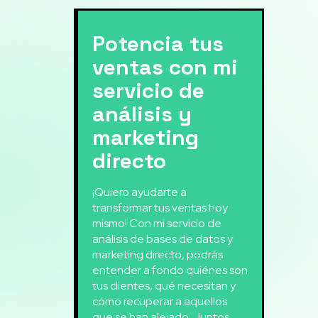
Potencia tus
ventas con mi
servicio de
análisis y
marketing
directo
¡Quiero ayudarte a
transformar tus ventas hoy
mismo! Con mi servicio de
análisis de bases de datos y
marketing directo, podrás
entender a fondo quiénes son
tus clientes, qué necesitan y
cómo recuperar a aquellos
que se han alejado. Juntos,