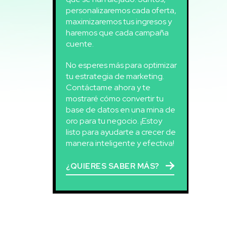
personalizaremos cada oferta,
maximizaremos tus ingresos y
haremos que cada campaña
cuente.
No esperes más para optimizar
tu estrategia de marketing.
Contáctame ahora y te
mostraré cómo convertir tu
base de datos en una mina de
oro para tu negocio. ¡Estoy
listo para ayudarte a crecer de
manera inteligente y efectiva!
¿QUIERES SABER MÁS?