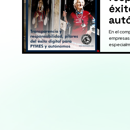
éxit
aut
En el com
empresas 
especialm