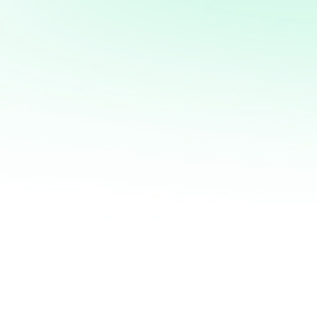
mi servicio de análisis y
marketing directo
¡Quiero ayudarte a transformar tus ventas hoy
mismo! Con mi servicio de análisis de bases de
datos y marketing directo, podrás entender a
fondo quiénes son tus clientes, qué necesitan y
cómo recuperar a aquellos que se han alejado.
Juntos, personalizaremos cada oferta,
maximizaremos tus ingresos y haremos que cada
campaña cuente.
No esperes más para optimizar tu estrategia de
marketing. Contáctame ahora y te mostraré cómo
convertir tu base de datos en una mina de oro
para tu negocio. ¡Estoy listo para ayudarte a
crecer de manera inteligente y efectiva!