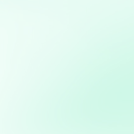
Mis servicios:
Marketing directo personalizado: Campañas dirigidas a
través de WhatsApp y Telegram basadas en análisis de
bases de datos
Análisis avanzado de datos: Transformación de datos
en decisiones estratégicas
Mapas interactivos con Folium: Desarrollo de mapas
interactivos para la visualización geoespacial de datos
Consultoría en Inteligencia Artificial: Asesoramiento en
la implementación de soluciones de IA para mejorar
procesos y obtener ventajas competitivas
Creación de aplicaciones personalizadas para
automatizar procesos o resolver problemas específicos
de negocio
Potencia tus ventas con