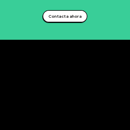
artificial y lidera la transformación digital en tu sector!
Contacta ahora
Rubén Maestre
Proyectos Digitales, IA y Ciencia de Datos
OFICINA
C/ Antonio Moya Albadalejo, 13
03204 Elche (Alicante)
e-mail: data@rubenmaestre.com
© Rubén Maestre. Todos los derechos reservados. Web
realizada y gestionada personalmente por Rubén