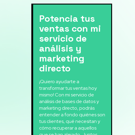
Potencia tus
ventas con mi
servicio de
análisis y
marketing
directo
¡Quiero ayudarte a
transformar tus ventas hoy
mismo! Con mi servicio de
análisis de bases de datos y
marketing directo, podrás
entender a fondo quiénes son
tus clientes, qué necesitan y
cómo recuperar a aquellos
que se han alejado. Juntos,