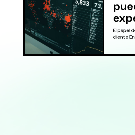
pue
expe
El papel d
cliente En