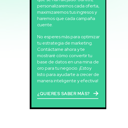
personalizaremos cada oferta,
maximizaremos tus ingresos y
haremos que cada campaña
cuente.
No esperes más para optimizar
tu estrategia de marketing.
Contáctame ahora y te
mostraré cómo convertir tu
base de datos en una mina de
oro para tu negocio. ¡Estoy
listo para ayudarte a crecer de
manera inteligente y efectiva!
¿QUIERES SABER MÁS?