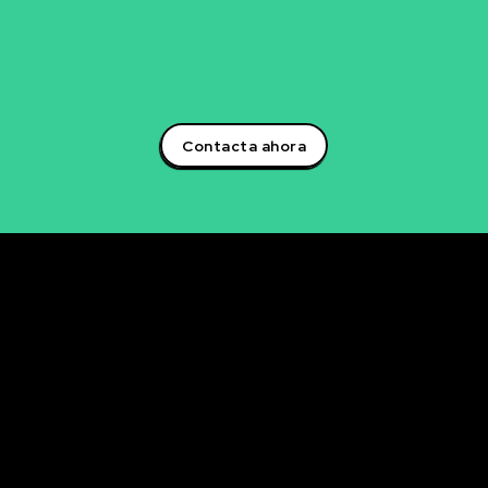
para descubrir cómo podemos trabajar juntos en la
creación de soluciones que impulsarán tu éxito
empresarial.¡Aprovecha el poder de la inteligencia
artificial y lidera la transformación digital en tu sector!
Contacta ahora
Rubén Maestre
Proyectos Digitales, IA y Ciencia de Datos
OFICINA
C/ Antonio Moya Albadalejo, 13
03204 Elche (Alicante)