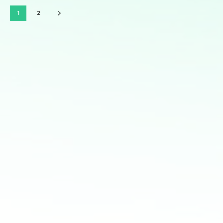
1
2
Mis servicios:
Diseño, desarrollo y gestión de sitios web
personalizados usando python
Consultoría en Inteligencia Artificial: Asesoramiento en
la implementación de soluciones de IA para mejorar
procesos y obtener ventajas competitivas
Análisis y visualización de datos con Python: Uso de
herramientas como Pandas, Matplotlib y Plotly para
análisis detallado y creación de informes visuales
Desarrollo de bots para redes sociales: Creación de bots
para automatizar interacciones y mejorar la eficiencia
en la gestión de redes sociales
Optimización de marketing digital: Estrategias basadas
en datos para maximizar el ROI en campañas digitales