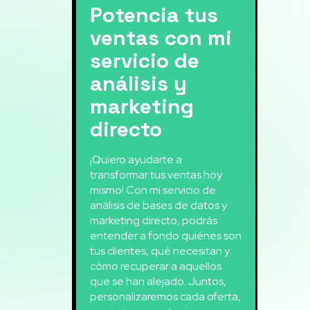
Potencia tus
ventas con mi
servicio de
análisis y
marketing
directo
¡Quiero ayudarte a
transformar tus ventas hoy
mismo! Con mi servicio de
análisis de bases de datos y
marketing directo, podrás
entender a fondo quiénes son
tus clientes, qué necesitan y
cómo recuperar a aquellos
que se han alejado. Juntos,
personalizaremos cada oferta,