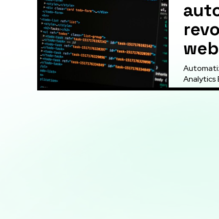
aut
revo
web
Automatiz
Analytics 