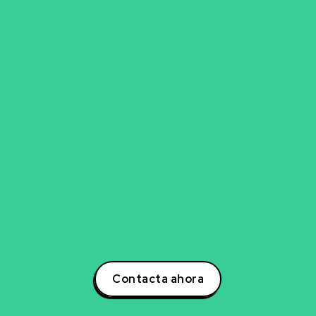
go para explorar nueva
experto en inteligencia artificial, ciencia de datos,
para transformar tu negocio? Estoy aquí para ayuda
otencial a tu negocio a través de estrategias inno
s. Contáctame hoy mismo para descubrir cómo po
la creación de soluciones que impulsarán tu éxito e
oder de la inteligencia artificial y lidera la transform
tu sector!
Contacta ahora