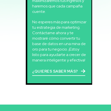
maximizaremos tus ingresos y
haremos que cada campaña
cuente.
No esperes más para optimizar
tu estrategia de marketing.
Contáctame ahora y te
mostraré cómo convertir tu
base de datos en una mina de
oro para tu negocio. ¡Estoy
listo para ayudarte a crecer de
manera inteligente y efectiva!
¿QUIERES SABER MÁS?