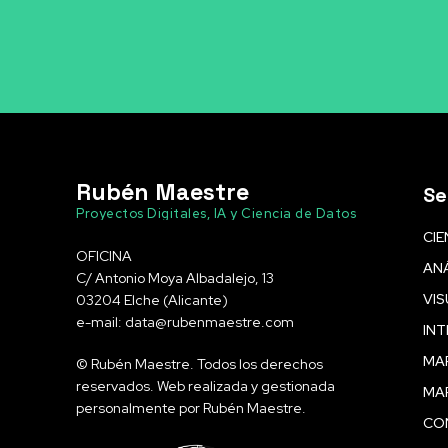
Rubén Maestre
Se
Proyectos Digitales, IA y Ciencia de Datos
CIE
OFICINA
ANÁ
C/ Antonio Moya Albadalejo, 13
VIS
03204 Elche (Alicante)
e-mail: data@rubenmaestre.com
INT
MAR
© Rubén Maestre. Todos los derechos
reservados. Web realizada y gestionada
MA
personalmente por Rubén Maestre.
CO