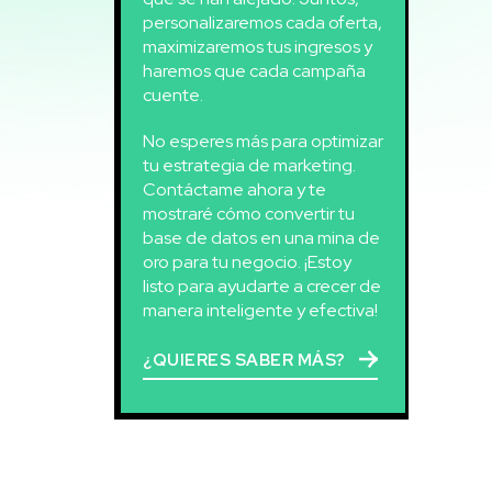
personalizaremos cada oferta,
maximizaremos tus ingresos y
haremos que cada campaña
cuente.
No esperes más para optimizar
tu estrategia de marketing.
Contáctame ahora y te
mostraré cómo convertir tu
base de datos en una mina de
oro para tu negocio. ¡Estoy
listo para ayudarte a crecer de
manera inteligente y efectiva!
¿QUIERES SABER MÁS?