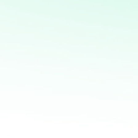
Análisis y visualización de datos con Python: Uso de
herramientas como Pandas, Matplotlib y Plotly para
análisis detallado y creación de informes visuales
Desarrollo de aplicaciones interactivas con Streamlit:
Creación de aplicaciones web personalizadas para
visualización y análisis de datos en tiempo real
Consultoría en Inteligencia Artificial: Asesoramiento en
la implementación de soluciones de IA para mejorar
procesos y obtener ventajas competitivas
Potencia tus ventas con
mi servicio de análisis y
marketing directo
¡Quiero ayudarte a transformar tus ventas hoy
mismo! Con mi servicio de análisis de bases de