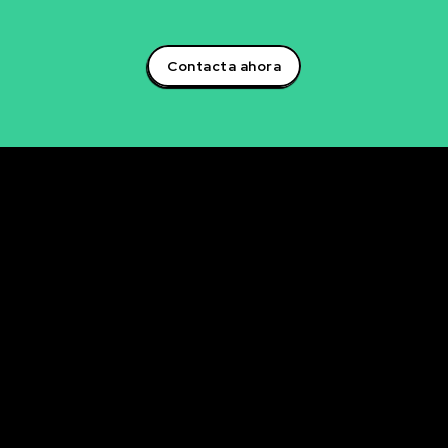
artificial y lidera la transformación digital en tu sector!
Contacta ahora
Rubén Maestre
Proyectos Digitales, IA y Ciencia de Datos
OFICINA
C/ Antonio Moya Albadalejo, 13
03204 Elche (Alicante)
e-mail: data@rubenmaestre.com
© Rubén Maestre. Todos los derechos reservados. Web
realizada y gestionada personalmente por Rubén