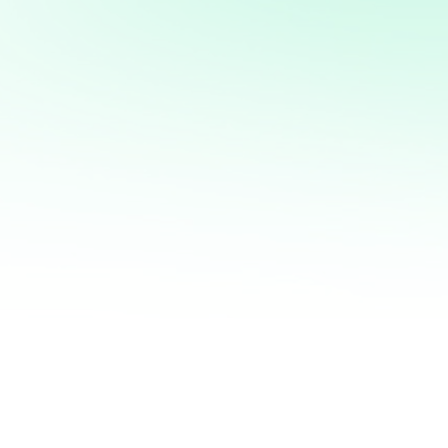
Potencia tus ventas con
mi servicio de análisis y
marketing directo
¡Quiero ayudarte a transformar tus ventas hoy
mismo! Con mi servicio de análisis de bases de
datos y marketing directo, podrás entender a
fondo quiénes son tus clientes, qué necesitan y
cómo recuperar a aquellos que se han alejado.
Juntos, personalizaremos cada oferta,
maximizaremos tus ingresos y haremos que cada
campaña cuente.
No esperes más para optimizar tu estrategia de
marketing. Contáctame ahora y te mostraré cómo
convertir tu base de datos en una mina de oro
para tu negocio. ¡Estoy listo para ayudarte a
crecer de manera inteligente y efectiva!