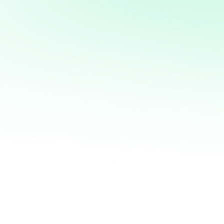
Potencia tus ventas con
mi servicio de análisis y
marketing directo
¡Quiero ayudarte a transformar tus ventas hoy
mismo! Con mi servicio de análisis de bases de
datos y marketing directo, podrás entender a
fondo quiénes son tus clientes, qué necesitan y
cómo recuperar a aquellos que se han alejado.
Juntos, personalizaremos cada oferta,
maximizaremos tus ingresos y haremos que cada
campaña cuente.
No esperes más para optimizar tu estrategia de
marketing. Contáctame ahora y te mostraré cómo
convertir tu base de datos en una mina de oro
para tu negocio. ¡Estoy listo para ayudarte a
crecer de manera inteligente y efectiva!