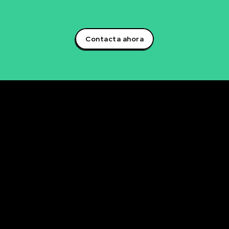
empresarial.¡Aprovecha el poder de la inteligencia
artificial y lidera la transformación digital en tu sector!
Contacta ahora
Rubén Maestre
Proyectos Digitales, IA y Ciencia de Datos
OFICINA
C/ Antonio Moya Albadalejo, 13
03204 Elche (Alicante)
e-mail: data@rubenmaestre.com
© Rubén Maestre. Todos los derechos reservados. Web