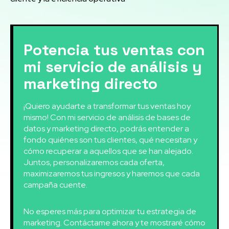
Potencia tus ventas con
mi servicio de análisis y
marketing directo
¡Quiero ayudarte a transformar tus ventas hoy
mismo! Con mi servicio de análisis de bases de
datos y marketing directo, podrás entender a
fondo quiénes son tus clientes, qué necesitan y
cómo recuperar a aquellos que se han alejado.
Juntos, personalizaremos cada oferta,
maximizaremos tus ingresos y haremos que cada
campaña cuente.
No esperes más para optimizar tu estrategia de
marketing. Contáctame ahora y te mostraré cómo