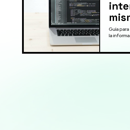
inte
mis
Guía para 
la informa