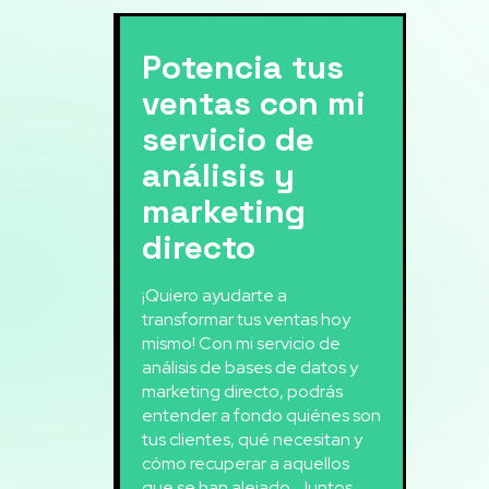
Potencia tus
ventas con mi
servicio de
análisis y
marketing
directo
¡Quiero ayudarte a
transformar tus ventas hoy
mismo! Con mi servicio de
análisis de bases de datos y
marketing directo, podrás
entender a fondo quiénes son
tus clientes, qué necesitan y
cómo recuperar a aquellos
que se han alejado. Juntos,