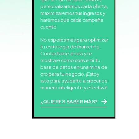
personalizaremos cada oferta,
maximizaremos tus ingresos y
haremos que cada campaña
cuente.
No esperes más para optimizar
tu estrategia de marketing.
Contáctame ahora y te
mostraré cómo convertir tu
base de datos en una mina de
oro para tu negocio. ¡Estoy
listo para ayudarte a crecer de
manera inteligente y efectiva!
¿QUIERES SABER MÁS?