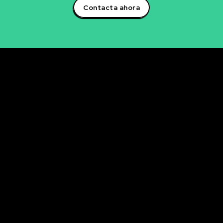
Contacta ahora
Rubén Maestre
Proyectos Digitales, IA y Ciencia de Datos
OFICINA
C/ Antonio Moya Albadalejo, 13
03204 Elche (Alicante)
e-mail: data@rubenmaestre.com
© Rubén Maestre. Todos los derechos reservados. Web
realizada y gestionada personalmente por Rubén
Maestre.