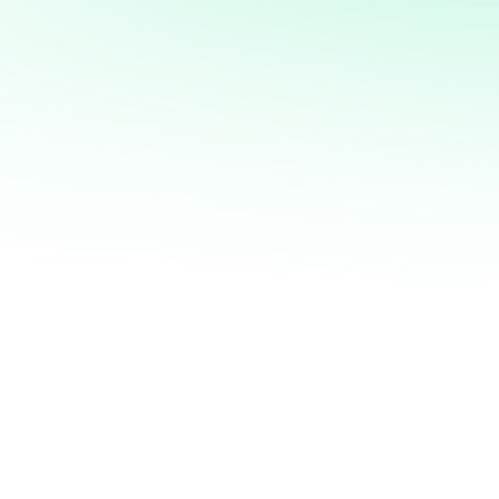
marketing directo
¡Quiero ayudarte a transformar tus ventas hoy
mismo! Con mi servicio de análisis de bases de
datos y marketing directo, podrás entender a
fondo quiénes son tus clientes, qué necesitan y
cómo recuperar a aquellos que se han alejado.
Juntos, personalizaremos cada oferta,
maximizaremos tus ingresos y haremos que cada
campaña cuente.
No esperes más para optimizar tu estrategia de
marketing. Contáctame ahora y te mostraré cómo
convertir tu base de datos en una mina de oro
para tu negocio. ¡Estoy listo para ayudarte a
crecer de manera inteligente y efectiva!
¿QUIERES SABER MÁS?