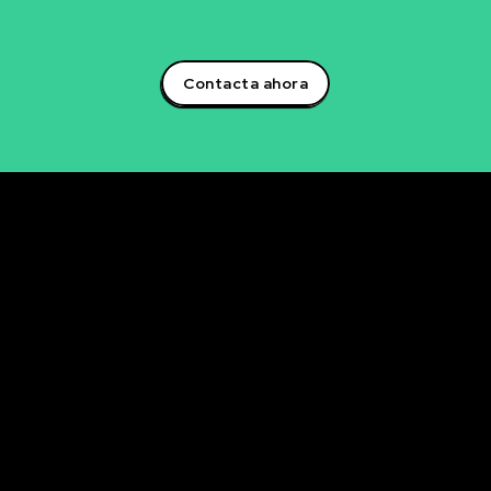
empresarial.¡Aprovecha el poder de la inteligencia
artificial y lidera la transformación digital en tu sector!
Contacta ahora
Rubén Maestre
Proyectos Digitales, IA y Ciencia de Datos
OFICINA
C/ Antonio Moya Albadalejo, 13
03204 Elche (Alicante)
e-mail: data@rubenmaestre.com
© Rubén Maestre. Todos los derechos reservados. Web