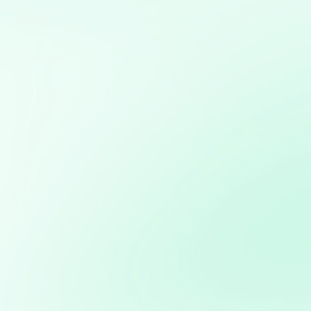
Mis servicios:
Análisis y visualización de datos con Python: Uso de
herramientas como Pandas, Matplotlib y Plotly para
análisis detallado y creación de informes visuales
Creación de aplicaciones personalizadas para
automatizar procesos o resolver problemas específicos
de negocio
Implementación de soluciones de Inteligencia Artificial
para automatizar y optimizar campañas de marketing
Desarrollo de bots y asistentes virtuales utilizando
modelos de lenguaje natural para mejorar la atención al
cliente y la eficiencia operativa
Consultoría en Inteligencia Artificial: Asesoramiento en
la implementación de soluciones de IA para mejorar
procesos y obtener ventajas competitivas