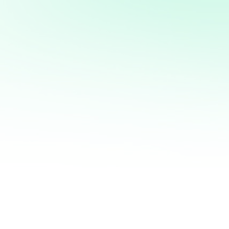
Potencia tus ventas con
mi servicio de análisis y
marketing directo
¡Quiero ayudarte a transformar tus ventas hoy
mismo! Con mi servicio de análisis de bases de
datos y marketing directo, podrás entender a
fondo quiénes son tus clientes, qué necesitan y
cómo recuperar a aquellos que se han alejado.
Juntos, personalizaremos cada oferta,
maximizaremos tus ingresos y haremos que cada
campaña cuente.
No esperes más para optimizar tu estrategia de
marketing. Contáctame ahora y te mostraré cómo
convertir tu base de datos en una mina de oro
para tu negocio. ¡Estoy listo para ayudarte a
crecer de manera inteligente y efectiva!