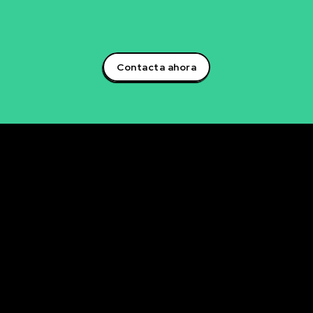
creación de soluciones que impulsarán tu éxito
empresarial.¡Aprovecha el poder de la inteligencia
artificial y lidera la transformación digital en tu sector!
Contacta ahora
Rubén Maestre
Proyectos Digitales, IA y Ciencia de Datos
OFICINA
C/ Antonio Moya Albadalejo, 13
03204 Elche (Alicante)
e-mail: data@rubenmaestre.com