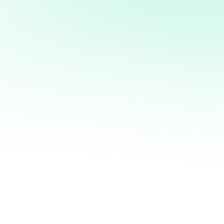
Potencia tus ventas con
mi servicio de análisis y
marketing directo
¡Quiero ayudarte a transformar tus ventas hoy
mismo! Con mi servicio de análisis de bases de
datos y marketing directo, podrás entender a
fondo quiénes son tus clientes, qué necesitan y
cómo recuperar a aquellos que se han alejado.
Juntos, personalizaremos cada oferta,
maximizaremos tus ingresos y haremos que cada
campaña cuente.
No esperes más para optimizar tu estrategia de
marketing. Contáctame ahora y te mostraré cómo
convertir tu base de datos en una mina de oro
para tu negocio. ¡Estoy listo para ayudarte a
crecer de manera inteligente y efectiva!