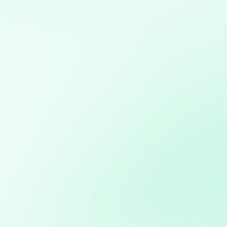
Mis servicios:
Desarrollo de bots para redes sociales: Creación de bots
para automatizar interacciones y mejorar la eficiencia
en la gestión de redes sociales
Desarrollo de aplicaciones interactivas con Streamlit:
Creación de aplicaciones web personalizadas para
visualización y análisis de datos en tiempo real
Análisis y visualización de datos con Python: Uso de
herramientas como Pandas, Matplotlib y Plotly para
análisis detallado y creación de informes visuales
Consultoría en Inteligencia Artificial: Asesoramiento en
la implementación de soluciones de IA para mejorar
procesos y obtener ventajas competitivas
Diseño, desarrollo y gestión de sitios web utilizando
WordPress, con optimización SEO y personalización
completa